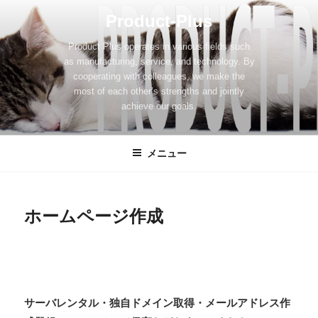
コ
Product-Plus
ン
テ
Product Plus operates in various fields such
ン
as manufacturing, service, and technology. By
ツ
cooperating with colleagues, we make the
most of each other’s strengths and jointly
へ
achieve our goals.
ス
キ
ッ
メニュー
プ
ホームページ作成
個人
・
法人
・個人事業主などのホームペー
ジ・サイトを作成。
サーバレンタル・独自ドメイン取得・メールアドレス作