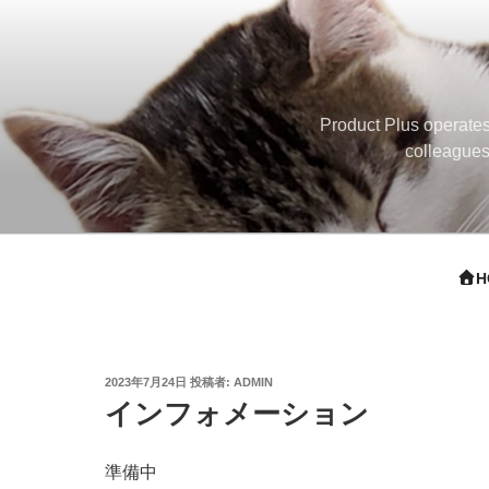
コ
ン
テ
ン
ツ
Product Plus operates
へ
colleagues
ス
キ
ッ
プ
H
投
2023年7月24日
投稿者:
ADMIN
稿
インフォメーション
日:
準備中